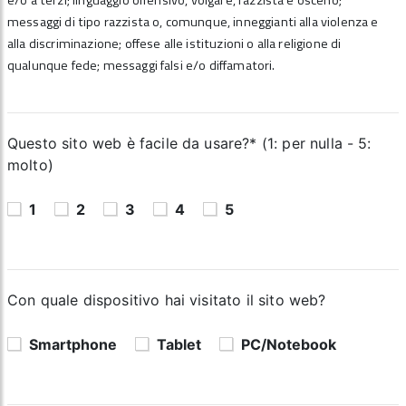
e/o a terzi; linguaggio offensivo, volgare, razzista e osceno;
messaggi di tipo razzista o, comunque, inneggianti alla violenza e
alla discriminazione; offese alle istituzioni o alla religione di
qualunque fede; messaggi falsi e/o diffamatori.
Questo sito web è facile da usare?* (1: per nulla - 5:
molto)
1
2
3
4
5
Con quale dispositivo hai visitato il sito web?
Smartphone
Tablet
PC/Notebook