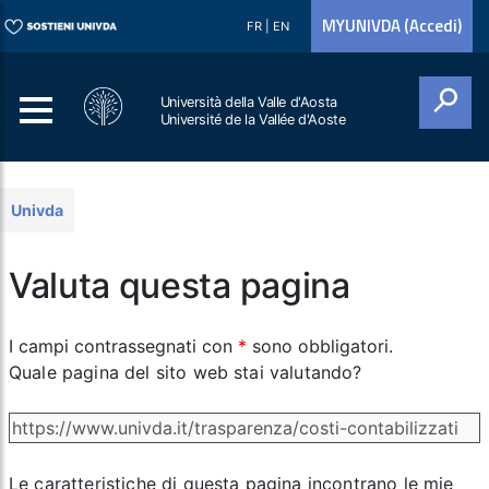
MYUNIVDA (Accedi)
FR
|
EN
Università della Valle d'Aosta
Université de la Vallée d'Aoste
Cerca
Univda
Valuta questa pagina
I campi contrassegnati con
*
sono obbligatori.
Quale pagina del sito web stai valutando?
Le caratteristiche di questa pagina incontrano le mie