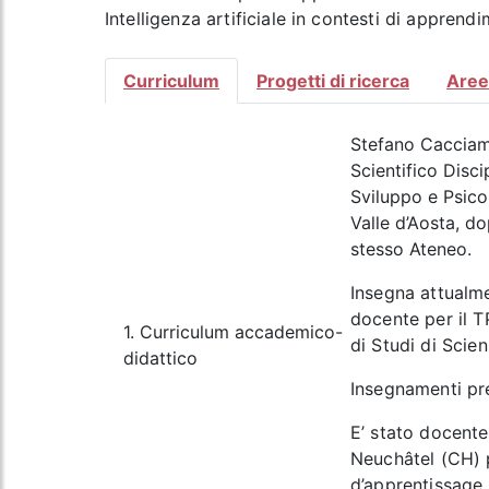
Intelligenza artificiale in contesti di apprend
Curriculum
Progetti di ricerca
Aree 
Stefano Cacciam
Scientifico Disc
Sviluppo e Psicol
Valle d’Aosta, d
stesso Ateneo.
Insegna attualm
docente per il T
1. Curriculum accademico-
di Studi di Scie
didattico
Insegnamenti pre
E’ stato docente
Neuchâtel (CH) 
d’apprentissage 