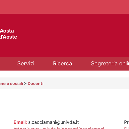
'Aosta
 d'Aoste
Servizi
Ricerca
Segreteria onli
ne e sociali
>
Docenti
Email:
s.cacciamani@univda.it
Pr