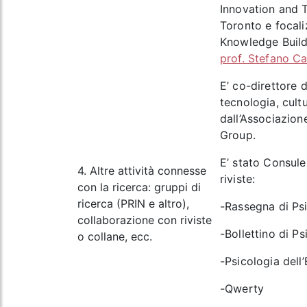
Innovation and T
Toronto e focaliz
Knowledge Build
prof. Stefano C
E’ co-direttore d
tecnologia, cul
dall’Associazio
Group.
E’ stato Consule
4. Altre attività connesse
riviste:
con la ricerca: gruppi di
ricerca (PRIN e altro),
-Rassegna di Ps
collaborazione con riviste
-Bollettino di P
o collane, ecc.
-Psicologia dell
-Qwerty