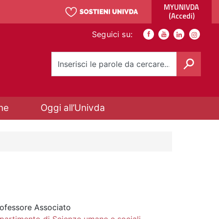
MYUNIVDA
(Accedi)
Link social
Seguici su:
Facebook
Youtube
Youtube
Instagra
Cerca
ne
Oggi all’Univda
ofessore Associato