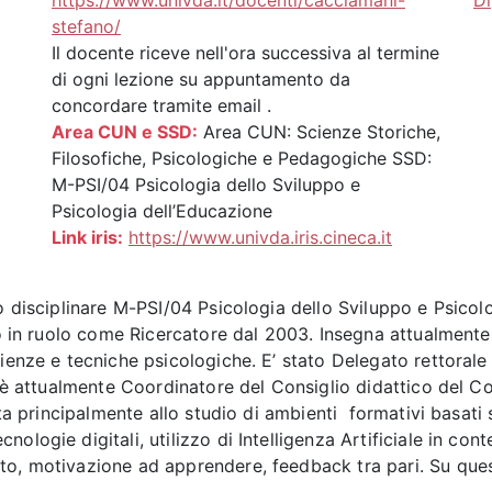
https://www.univda.it/docenti/cacciamani-
Di
stefano/
Il docente riceve nell'ora successiva al termine
di ogni lezione su appuntamento da
concordare tramite email .
Area CUN e SSD:
Area CUN: Scienze Storiche,
Filosofiche, Psicologiche e Pedagogiche SSD:
M-PSI/04 Psicologia dello Sviluppo e
Psicologia dell’Educazione
Link iris:
https://www.univda.iris.cineca.it
co disciplinare M-PSI/04 Psicologia dello Sviluppo e Psico
ato in ruolo come Ricercatore dal 2003. Insegna attualmente
ienze e tecniche psicologiche. E’ stato Delegato rettorale a
ed è attualmente Coordinatore del Consiglio didattico del C
olta principalmente allo studio di ambienti formativi basat
ologie digitali, utilizzo di Intelligenza Artificiale in co
to, motivazione ad apprendere, feedback tra pari. Su que