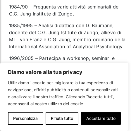
1984/90 – Frequenta varie attività seminariali del
C.G. Jung Institute di Zurigo.
1985/1995 – Analisi didattica con D. Baumann,
docente del C.G. Jung Istitute di Zurigo, allievo di
M.L. von Franz e C.G. Jung, membro ordinario della
International Association of Analytical Psychology.
1996/2005 – Partecipa a workshop, seminari e
corsi Gruppoanalitici condotti da M. Pines, G.
Diamo valore alla tua privacy
Wooster, E. Weldom e C. Sandhal, membri della
Group Analytic Society.
Utilizziamo i cookie per migliorare la tua esperienza di
navigazione, offrirti pubblicità o contenuti personalizzati
1997 – Partecipa alla Summer School of Group
e analizzare il nostro traffico. Cliccando “Accetta tutti”,
Analysis organizzata dall’Università di Bologna in
acconsenti al nostro utilizzo dei cookie.
collaborazione con la International Association of
Group Psychotherapy -I.A.G.P. sul tema “La Psiche
Personalizza
Rifiuta tutto
Accettare tutto
e il mondo sociale: il fondamentalismo”.
2000 – Partecipa a quattro sessioni del Social