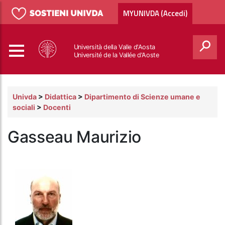
MYUNIVDA (Accedi)
Università della Valle d'Aosta
Université de la Vallée d'Aoste
Cerca
Univda
>
Didattica
>
Dipartimento di Scienze umane e
sociali
>
Docenti
Gasseau Maurizio