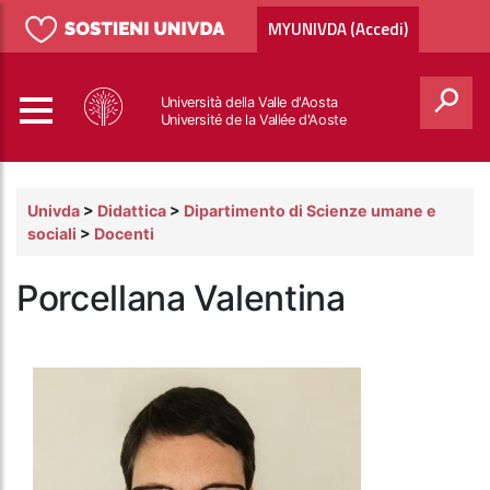
MYUNIVDA (Accedi)
Università della Valle d'Aosta
Université de la Vallée d'Aoste
Cerca
Univda
>
Didattica
>
Dipartimento di Scienze umane e
sociali
>
Docenti
Porcellana Valentina