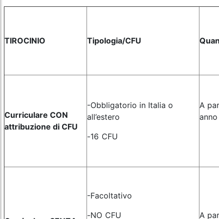
TIROCINIO
Tipologia/CFU
Quan
-Obbligatorio in Italia o
A part
Curriculare CON
all’estero
anno
attribuzione di CFU
-16 CFU
-Facoltativo
-NO CFU
A par