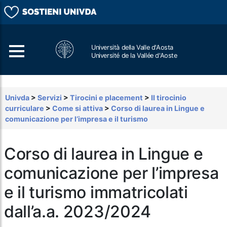
Università della Valle d'Aosta
Université de la Vallée d'Aoste
Cerca
Univda
>
Servizi
>
Tirocini e placement
>
Il tirocinio
curriculare
>
Come si attiva
>
Corso di laurea in Lingue e
comunicazione per l’impresa e il turismo
Corso di laurea in Lingue e
comunicazione per l’impresa
e il turismo immatricolati
dall’a.a. 2023/2024