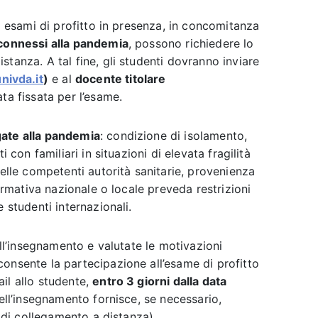
i esami di profitto in presenza, in concomitanza
connessi alla pandemia
, possono richiedere lo
tanza. A tal fine, gli studenti dovranno inviare
nivda.it
)
e al
docente titolare
ta fissata per l’esame.
gate alla pandemia
: condizione di isolamento,
i con familiari in situazioni di elevata fragilità
le competenti autorità sanitarie, provenienza
normativa nazionale o locale preveda restrizioni
 studenti internazionali.
ell’insegnamento e valutate le motivazioni
onsente la partecipazione all’esame di profitto
il allo studente,
entro 3 giorni dalla data
dell’insegnamento fornisce, se necessario,
o di collegamento a distanza).