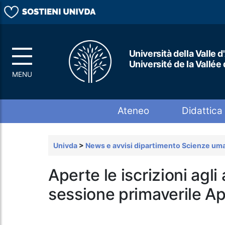
Università della Valle d
Université de la Vallée
Top menu
Ateneo
Didattica
Univda
>
News e avvisi dipartimento Scienze uma
Aperte le iscrizioni agli
sessione primaverile Ap