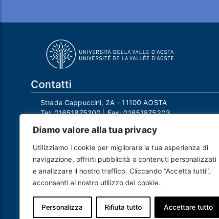
Contatti
Strada Cappuccini, 2A - 11100 AOSTA
Tel:
01651875200
| Fax:
01651875203
Email:
info@univda.it
Diamo valore alla tua privacy
Mail Responsabile Protezione dei Dati:
rpd@univda.it
Utilizziamo i cookie per migliorare la tua esperienza di
Posta certificata:
protocollo@pec.univda.it
navigazione, offrirti pubblicità o contenuti personalizzati
P.IVA 01040890079 e C.F. 91041130070
e analizzare il nostro traffico. Cliccando “Accetta tutti”,
Codice Univoco Ufficio: UF2EU2
acconsenti al nostro utilizzo dei cookie.
Nome ufficio: Uff_eFatturaPA
Codice IPA: uvdau_ao
Personalizza
Rifiuta tutto
Accettare tutto