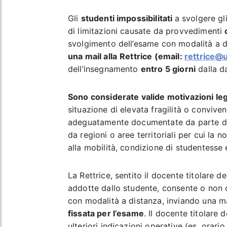
Gli
studenti impossibilitati
a svolgere gl
di limitazioni causate da provvedimenti
svolgimento dell’esame con modalità a dis
una mail alla
Rettrice (email:
rettrice@u
dell’insegnamento
entro 5 giorni
dalla da
Sono considerate valide motivazioni le
situazione di elevata fragilità o convivent
adeguatamente documentate da parte del
da regioni o aree territoriali per cui la 
alla mobilità, condizione di studentesse e
La Rettrice, sentito il docente titolare d
addotte dallo studente, consente o non c
con modalità a distanza, inviando una ma
fissata per l’esame
. Il docente titolare 
ulteriori indicazioni operative (es. orari