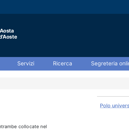
'Aosta
 d'Aoste
Servizi
Ricerca
Segreteria onli
Polo univers
entrambe collocate nel