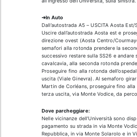
all’ingresso dell’Università, sulla sinistra.
➔
In Auto
Dall’autostrada A5 – USCITA Aosta Est/
Uscire dall’autostrada Aosta est e prose
direzione ovest (Aosta Centro/Courmay
semafori alla rotonda prendere la secon
successivo restare sulla SS26 e andare s
cavalcavia, alla seconda rotonda prende
Proseguire fino alla rotonda dell’ospedal
uscita (Viale Ginevra). Al semaforo girar
Martin de Corléans, proseguire fino alla
terza uscita, via Monte Vodice, da percor
Dove parcheggiare:
Nelle vicinanze dell’Università sono disp
pagamento su strada in via Monte Vodice
Repubblica, in via Monte Solarolo e in 