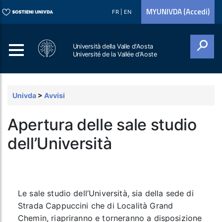
MYUNIVDA (Accedi)
FR
|
EN
Università della Valle d'Aosta
Université de la Vallée d'Aoste
Cerca
Univda
>
Avvisi
Apertura delle sale studio
dell’Università
Le sale studio dell’Università, sia della sede di
Strada Cappuccini che di Località Grand
Chemin, riapriranno e torneranno a disposizione