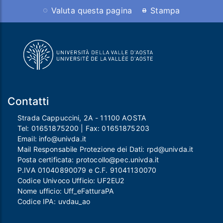
Valuta questa pagina
Stampa
Contatti
Strada Cappuccini, 2A - 11100 AOSTA
Tel:
01651875200
| Fax:
01651875203
Email:
info@univda.it
Mail Responsabile Protezione dei Dati:
rpd@univda.it
Posta certificata:
protocollo@pec.univda.it
P.IVA 01040890079 e C.F. 91041130070
Codice Univoco Ufficio: UF2EU2
Nome ufficio: Uff_eFatturaPA
Codice IPA: uvdau_ao