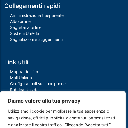
Collegamenti rapidi
Amministrazione trasparente
Albo online
Segreteria online
Sostieni UniVda
Segnalazioni e suggerimenti
Link utili
Mappa del sito
Mail Univda
Configura mail su smartphone
Rubrica Univda
Oggi all'Univda
Diamo valore alla tua privacy
Utilizziamo i cookie per migliorare la tua esperienza di
Piè di pagina
navigazione, offrirti pubblicità o contenuti personalizzati
Crediti
e analizzare il nostro traffico. Cliccando “Accetta tutti”,
Note legali