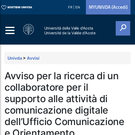
MYUNIVDA (Accedi)
FR
|
EN
Università della Valle d'Aosta
Université de la Vallée d'Aoste
Cerca
Univda
>
Avvisi
Avviso per la ricerca di un
collaboratore per il
supporto alle attività di
comunicazione digitale
dell’Ufficio Comunicazione
e Orientamento