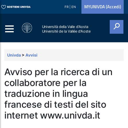
MYUNIVDA (Accedi)
FR
|
EN
Università della Valle d'Aosta
Université de la Vallée d'Aoste
Cerca
Univda
>
Avvisi
Avviso per la ricerca di un
collaboratore per la
traduzione in lingua
francese di testi del sito
internet www.univda.it