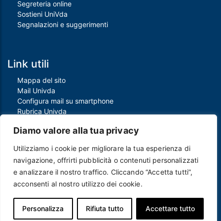
Segreteria online
Sostieni UniVda
Segnalazioni e suggerimenti
Link utili
Mappa del sito
Mail Univda
Configura mail su smartphone
Rubrica Univda
Oggi all'Univda
Diamo valore alla tua privacy
Utilizziamo i cookie per migliorare la tua esperienza di
Piè di pagina
navigazione, offrirti pubblicità o contenuti personalizzati
Crediti
e analizzare il nostro traffico. Cliccando “Accetta tutti”,
Note legali
acconsenti al nostro utilizzo dei cookie.
Contatti
Privacy e Cookie policy
Protezione dei dati personali
Personalizza
Rifiuta tutto
Accettare tutto