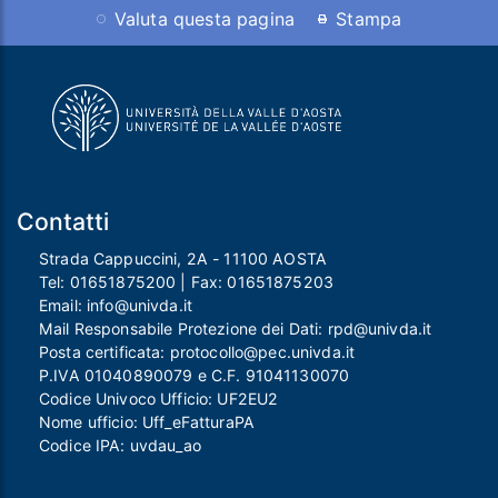
Valuta questa pagina
Stampa
Contatti
Strada Cappuccini, 2A - 11100 AOSTA
Tel:
01651875200
| Fax:
01651875203
Email:
info@univda.it
Mail Responsabile Protezione dei Dati:
rpd@univda.it
Posta certificata:
protocollo@pec.univda.it
P.IVA 01040890079 e C.F. 91041130070
Codice Univoco Ufficio: UF2EU2
Nome ufficio: Uff_eFatturaPA
Codice IPA: uvdau_ao