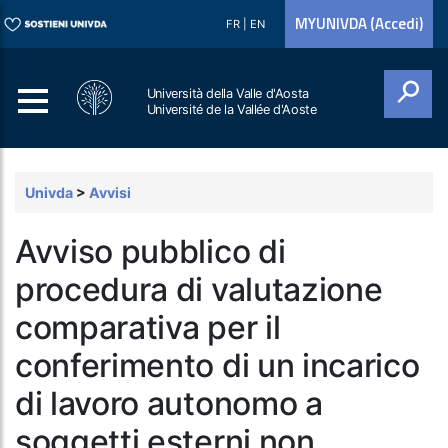
MYUNIVDA (Accedi)
FR
|
EN
Università della Valle d'Aosta
Université de la Vallée d'Aoste
Cerca
Univda
>
Avvisi
Avviso pubblico di
procedura di valutazione
comparativa per il
conferimento di un incarico
di lavoro autonomo a
soggetti esterni non