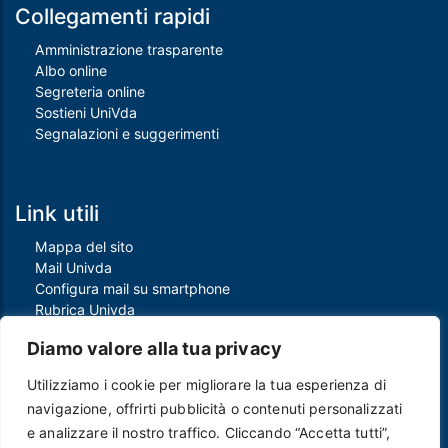
Collegamenti rapidi
Amministrazione trasparente
Albo online
Segreteria online
Sostieni UniVda
Segnalazioni e suggerimenti
Link utili
Mappa del sito
Mail Univda
Configura mail su smartphone
Rubrica Univda
Oggi all'Univda
Diamo valore alla tua privacy
Utilizziamo i cookie per migliorare la tua esperienza di
Piè di pagina
navigazione, offrirti pubblicità o contenuti personalizzati
Crediti
e analizzare il nostro traffico. Cliccando “Accetta tutti”,
Note legali