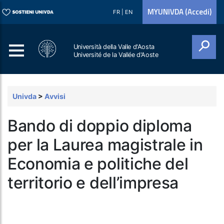
MYUNIVDA (Accedi)
FR
|
EN
Università della Valle d'Aosta
Université de la Vallée d'Aoste
Cerca
Univda
>
Avvisi
Bando di doppio diploma
per la Laurea magistrale in
Economia e politiche del
territorio e dell’impresa