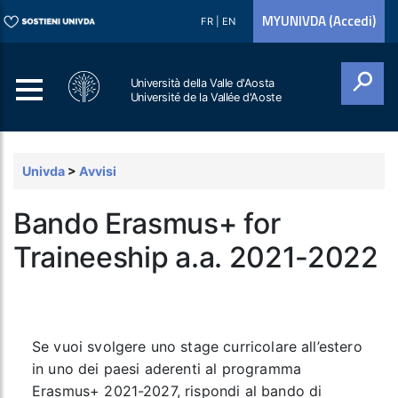
MYUNIVDA (Accedi)
FR
|
EN
Università della Valle d'Aosta
Université de la Vallée d'Aoste
Cerca
Univda
>
Avvisi
Bando Erasmus+ for
Traineeship a.a. 2021-2022
Se vuoi svolgere uno stage curricolare all’estero
in uno dei paesi aderenti al programma
Erasmus+ 2021-2027, rispondi al bando di