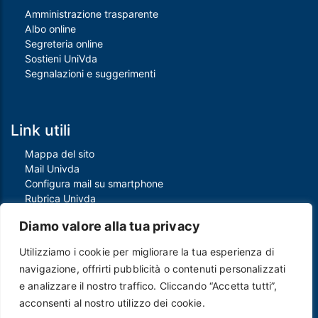
Amministrazione trasparente
Albo online
Segreteria online
Sostieni UniVda
Segnalazioni e suggerimenti
Link utili
Mappa del sito
Mail Univda
Configura mail su smartphone
Rubrica Univda
Oggi all'Univda
Diamo valore alla tua privacy
Utilizziamo i cookie per migliorare la tua esperienza di
Piè di pagina
navigazione, offrirti pubblicità o contenuti personalizzati
Crediti
e analizzare il nostro traffico. Cliccando “Accetta tutti”,
Note legali
acconsenti al nostro utilizzo dei cookie.
Contatti