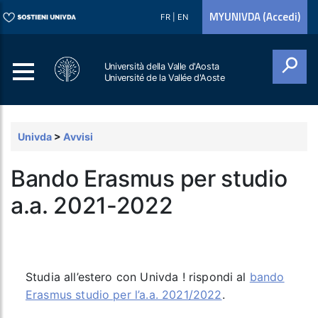
MYUNIVDA (Accedi)
FR
|
EN
Università della Valle d'Aosta
Université de la Vallée d'Aoste
Cerca
Univda
>
Avvisi
Bando Erasmus per studio
a.a. 2021-2022
Studia all’estero con Univda ! rispondi al
bando
Erasmus studio per l’a.a. 2021/2022
.