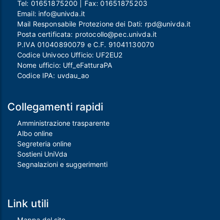
Tel:
01651875200
| Fax:
01651875203
Email:
info@univda.it
Mail Responsabile Protezione dei Dati:
rpd@univda.it
Posta certificata:
protocollo@pec.univda.it
P.IVA 01040890079 e C.F. 91041130070
Codice Univoco Ufficio: UF2EU2
Nome ufficio: Uff_eFatturaPA
Codice IPA: uvdau_ao
Collegamenti rapidi
Amministrazione trasparente
Albo online
Segreteria online
Sostieni UniVda
Segnalazioni e suggerimenti
Link utili
Mappa del sito