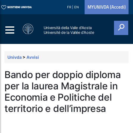
MYUNIVDA (Accedi)
FR
|
EN
Università della Valle d'Aosta
Université de la Vallée d'Aoste
Cerca
Univda
>
Avvisi
Bando per doppio diploma
per la laurea Magistrale in
Economia e Politiche del
territorio e dell’impresa