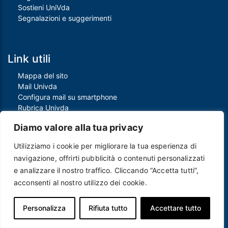
Sostieni UniVda
Segnalazioni e suggerimenti
Link utili
Mappa del sito
Mail Univda
Configura mail su smartphone
Rubrica Univda
Oggi all'Univda
Diamo valore alla tua privacy
Utilizziamo i cookie per migliorare la tua esperienza di
Piè di pagina
navigazione, offrirti pubblicità o contenuti personalizzati
Crediti
e analizzare il nostro traffico. Cliccando “Accetta tutti”,
Note legali
acconsenti al nostro utilizzo dei cookie.
Contatti
Privacy e Cookie policy
Protezione dei dati personali
Personalizza
Rifiuta tutto
Accettare tutto