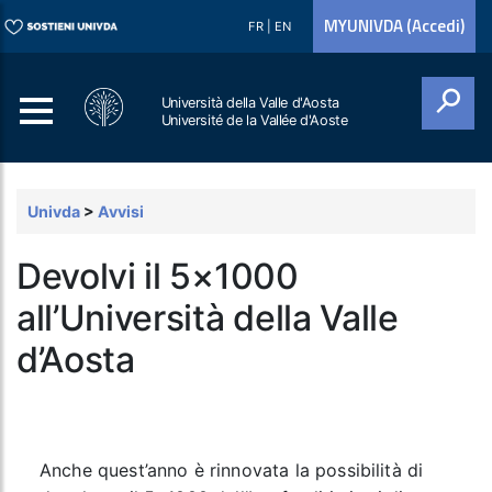
MYUNIVDA (Accedi)
FR
|
EN
Università della Valle d'Aosta
Université de la Vallée d'Aoste
Cerca
Univda
>
Avvisi
Devolvi il 5×1000
all’Università della Valle
d’Aosta
Anche quest’anno è rinnovata la possibilità di