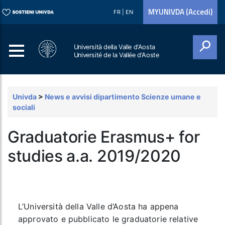
MYUNIVDA (Accedi)
FR
|
EN
Università della Valle d'Aosta
Université de la Vallée d'Aoste
Cerca
Univda
>
News e avvisi dipartimento Scienze umane e
sociali
Graduatorie Erasmus+ for
studies a.a. 2019/2020
L’Università della Valle d’Aosta ha appena
approvato e pubblicato le graduatorie relative