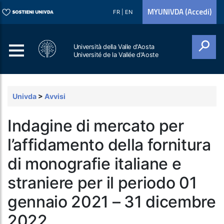
MYUNIVDA (Accedi)
FR
|
EN
Università della Valle d'Aosta
Université de la Vallée d'Aoste
Cerca
Univda
>
Avvisi
Indagine di mercato per
l’affidamento della fornitura
di monografie italiane e
straniere per il periodo 01
gennaio 2021 – 31 dicembre
2022