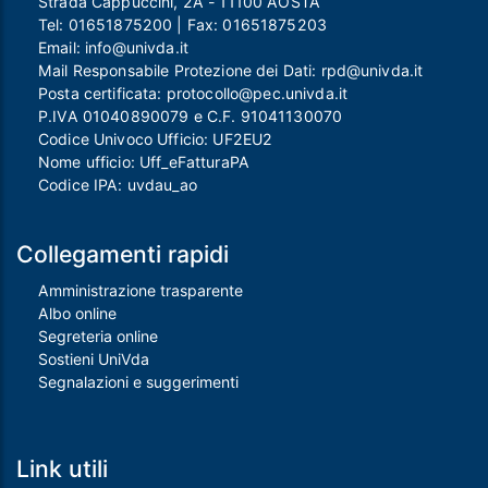
Strada Cappuccini, 2A - 11100 AOSTA
Tel:
01651875200
| Fax:
01651875203
Email:
info@univda.it
Mail Responsabile Protezione dei Dati:
rpd@univda.it
Posta certificata:
protocollo@pec.univda.it
P.IVA 01040890079 e C.F. 91041130070
Codice Univoco Ufficio: UF2EU2
Nome ufficio: Uff_eFatturaPA
Codice IPA: uvdau_ao
Collegamenti rapidi
Amministrazione trasparente
Albo online
Segreteria online
Sostieni UniVda
Segnalazioni e suggerimenti
Link utili