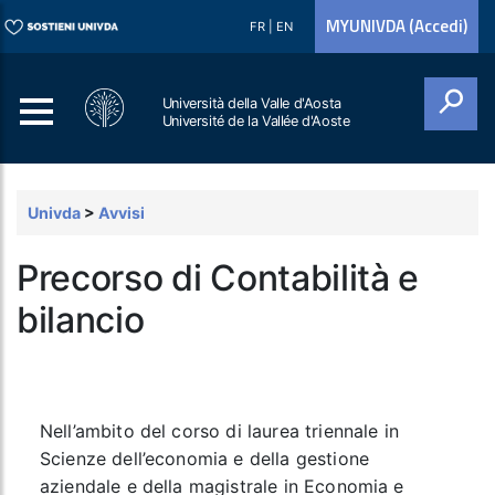
MYUNIVDA (Accedi)
FR
|
EN
Università della Valle d'Aosta
Université de la Vallée d'Aoste
Cerca
Univda
>
Avvisi
Precorso di Contabilità e
bilancio
Nell’ambito del corso di laurea triennale in
Scienze dell’economia e della gestione
aziendale e della magistrale in Economia e