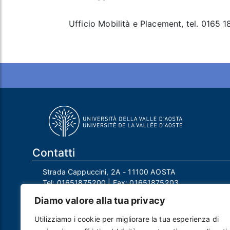
Ufficio Mobilità e Placement, tel. 0165 
Contatti
Strada Cappuccini, 2A - 11100 AOSTA
Tel:
01651875200
| Fax:
01651875203
Email:
info@univda.it
Diamo valore alla tua privacy
Mail Responsabile Protezione dei Dati:
rpd@univda.it
Utilizziamo i cookie per migliorare la tua esperienza di
Posta certificata:
protocollo@pec.univda.it