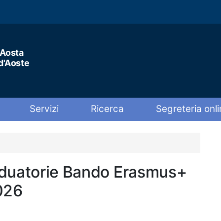
'Aosta
 d'Aoste
Servizi
Ricerca
Segreteria onli
aduatorie Bando Erasmus+
026