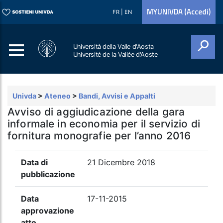
MYUNIVDA (Accedi)
FR
|
EN
Università della Valle d'Aosta
Université de la Vallée d'Aoste
Cerca
Univda
>
Ateneo
>
Bandi, Avvisi e Appalti
Avviso di aggiudicazione della gara
informale in economia per il servizio di
fornitura monografie per l’anno 2016
Data di
21 Dicembre 2018
pubblicazione
Data
17-11-2015
approvazione
atto