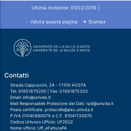
Ultima revisione: 01/02/2019 |
Valuta questa pagina
Stampa
Contatti
Strada Cappuccini, 2A - 11100 AOSTA
Tel:
01651875200
| Fax:
01651875203
Email:
info@univda.it
Mail Responsabile Protezione dei Dati:
rpd@univda.it
Posta certificata:
protocollo@pec.univda.it
P.IVA 01040890079 e C.F. 91041130070
Codice Univoco Ufficio: UF2EU2
Nome ufficio: Uff_eFatturaPA