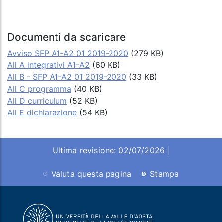
Documenti da scaricare
Avviso SFP A1-A2 01 2019-2020
(279 KB)
All A integrativi A1-A2
(60 KB)
All B - SFP A1-A2 01 2019-2020
(33 KB)
All C programma
(40 KB)
All D curriculum
(52 KB)
All E dichiarazione
(54 KB)
Ultima revisione: 02/07/2026 |
Valuta questa pagina
Stampa