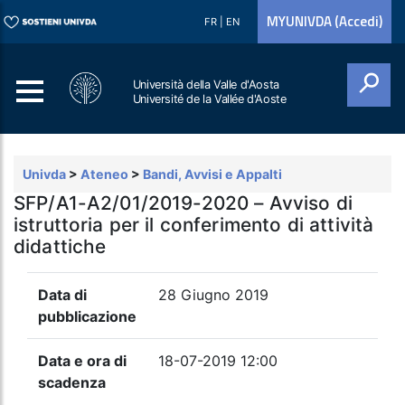
MYUNIVDA (Accedi)
FR
|
EN
Università della Valle d'Aosta
Université de la Vallée d'Aoste
Cerca
Univda
>
Ateneo
>
Bandi, Avvisi e Appalti
SFP/A1-A2/01/2019-2020 – Avviso di
istruttoria per il conferimento di attività
didattiche
Data di
28 Giugno 2019
pubblicazione
Data e ora di
18-07-2019 12:00
scadenza