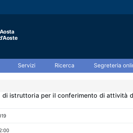
'Aosta
 d'Aoste
Servizi
Ricerca
Segreteria onli
istruttoria per il conferimento di attività 
019
2:00