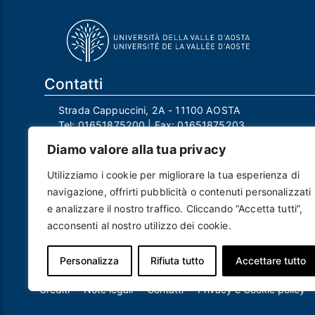
Contatti
Strada Cappuccini, 2A - 11100 AOSTA
Tel:
01651875200
| Fax:
01651875203
Email:
info@univda.it
Diamo valore alla tua privacy
Mail Responsabile Protezione dei Dati:
rpd@univda.it
Utilizziamo i cookie per migliorare la tua esperienza di
Posta certificata:
protocollo@pec.univda.it
navigazione, offrirti pubblicità o contenuti personalizzati
P.IVA 01040890079 e C.F. 91041130070
e analizzare il nostro traffico. Cliccando “Accetta tutti”,
Codice Univoco Ufficio: UF2EU2
acconsenti al nostro utilizzo dei cookie.
Nome ufficio: Uff_eFatturaPA
Codice IPA: uvdau_ao
Personalizza
Rifiuta tutto
Accettare tutto
Piè di pagina
Crediti
Note legali
Contatti
Privacy e Cookie policy