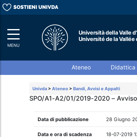
Università della Valle d
Université de la Vallée
Top menu
Ateneo
Didattica
Univda
>
Ateneo
>
Bandi, Avvisi e Appalti
SPO/A1-A2/01/2019-2020 – Avviso di 
Data di pubblicazione
28 Giugno 2
Data e ora di scadenza
18-07-2019 1