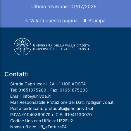
Ultima revisione: 01/07/2026 |
Valuta questa pagina
Stampa
Contatti
Strada Cappuccini, 2A - 11100 AOSTA
Tel:
01651875200
| Fax:
01651875203
Email:
info@univda.it
Mail Responsabile Protezione dei Dati:
rpd@univda.it
Posta certificata:
protocollo@pec.univda.it
P.IVA 01040890079 e C.F. 91041130070
Codice Univoco Ufficio: UF2EU2
Nome ufficio: Uff_eFatturaPA