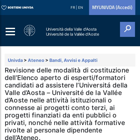
MYUNIVDA (Accedi)
FR
|
EN
Università della Valle d'Aosta
Université de la Vallée d'Aoste
Cerca
Univda
>
Ateneo
>
Bandi, Avvisi e Appalti
Revisione delle modalità di costituzione
dell’Elenco aperto di esperti/formatori
candidati ad assistere l’Universitá della
Valle d’Aosta – Université de la Vallée
d’Aoste nelle attività istituzionali o
connesse ai progetti conto terzi, ai
progetti finanziati da enti pubblici o
privati, nonché nelle attività formative
rivolte al personale dipendente
dell’Ateneo.