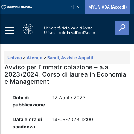
MYUNIVDA (Accedi)
FR
|
EN
Università della Valle d'Aosta
Université de la Vallée d'Aoste
Cerca
Univda
>
Ateneo
>
Bandi, Avvisi e Appalti
Avviso per l’immatricolazione – a.a.
2023/2024. Corso di laurea in Economia
e Management
Data di
12 Aprile 2023
pubblicazione
Data e ora di
14-09-2023 12:00
scadenza