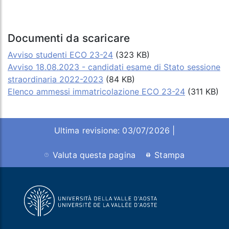
Documenti da scaricare
Avviso studenti ECO 23-24
(323 KB)
Avviso 18.08.2023 - candidati esame di Stato sessione
straordinaria 2022-2023
(84 KB)
Elenco ammessi immatricolazione ECO 23-24
(311 KB)
Ultima revisione: 03/07/2026 |
Valuta questa pagina
Stampa