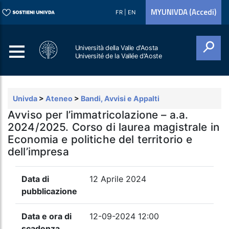
MYUNIVDA (Accedi)
FR
|
EN
Università della Valle d'Aosta
Université de la Vallée d'Aoste
Cerca
Univda
>
Ateneo
>
Bandi, Avvisi e Appalti
Avviso per l’immatricolazione – a.a.
2024/2025. Corso di laurea magistrale in
Economia e politiche del territorio e
dell’impresa
Data di
12 Aprile 2024
pubblicazione
Data e ora di
12-09-2024 12:00
scadenza