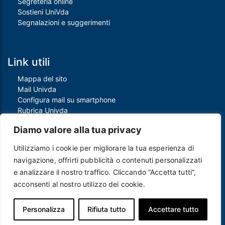
Segreteria online
Sostieni UniVda
Segnalazioni e suggerimenti
Link utili
Mappa del sito
Mail Univda
Configura mail su smartphone
Rubrica Univda
Oggi all'Univda
Diamo valore alla tua privacy
Utilizziamo i cookie per migliorare la tua esperienza di
Piè di pagina
navigazione, offrirti pubblicità o contenuti personalizzati
Crediti
e analizzare il nostro traffico. Cliccando “Accetta tutti”,
Note legali
acconsenti al nostro utilizzo dei cookie.
Contatti
Privacy e Cookie policy
Protezione dei dati personali
Personalizza
Rifiuta tutto
Accettare tutto