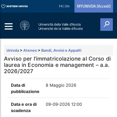
MYUNIVDA (Accedi)
FR
|
EN
Università della Valle d'Aosta
Université de la Vallée d'Aoste
Cerca
Univda
>
Ateneo
>
Bandi, Avvisi e Appalti
Avviso per l’immatricolazione al Corso di
laurea in Economia e management – a.a.
2026/2027
Data di
8 Maggio 2026
pubblicazione
Data e ora di
09-09-2026 12:00
scadenza