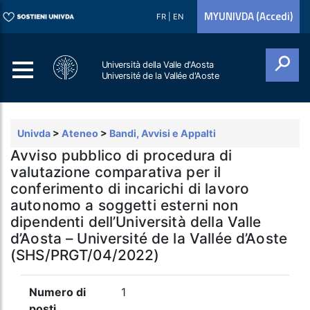
MYUNIVDA (Accedi)
FR
|
EN
Università della Valle d'Aosta
Université de la Vallée d'Aoste
Cerca
Univda
>
Ateneo
>
Bandi, Avvisi e Appalti
Avviso pubblico di procedura di
valutazione comparativa per il
conferimento di incarichi di lavoro
autonomo a soggetti esterni non
dipendenti dell’Università della Valle
d’Aosta – Université de la Vallée d’Aoste
(SHS/PRGT/04/2022)
Numero di
1
posti