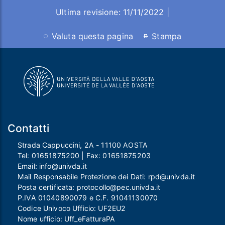
Ultima revisione: 11/11/2022 |
Valuta questa pagina
Stampa
Contatti
Strada Cappuccini, 2A - 11100 AOSTA
Tel:
01651875200
| Fax:
01651875203
Email:
info@univda.it
Mail Responsabile Protezione dei Dati:
rpd@univda.it
Posta certificata:
protocollo@pec.univda.it
P.IVA 01040890079 e C.F. 91041130070
Codice Univoco Ufficio: UF2EU2
Nome ufficio: Uff_eFatturaPA