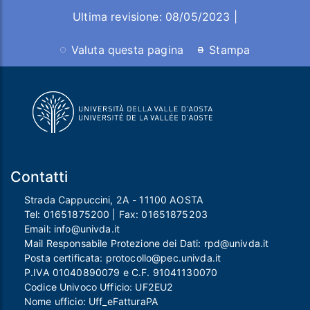
Ultima revisione: 08/05/2023 |
Valuta questa pagina
Stampa
Contatti
Strada Cappuccini, 2A - 11100 AOSTA
Tel:
01651875200
| Fax:
01651875203
Email:
info@univda.it
Mail Responsabile Protezione dei Dati:
rpd@univda.it
Posta certificata:
protocollo@pec.univda.it
P.IVA 01040890079 e C.F. 91041130070
Codice Univoco Ufficio: UF2EU2
Nome ufficio: Uff_eFatturaPA