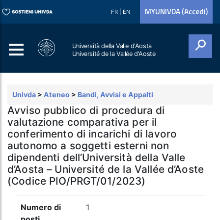
MYUNIVDA (Accedi)
FR
|
EN
Università della Valle d'Aosta
Université de la Vallée d'Aoste
Cerca
Univda
>
Ateneo
>
Bandi, Avvisi e Appalti
Avviso pubblico di procedura di
valutazione comparativa per il
conferimento di incarichi di lavoro
autonomo a soggetti esterni non
dipendenti dell’Università della Valle
d’Aosta – Université de la Vallée d’Aoste
(Codice PIO/PRGT/01/2023)
Numero di
1
posti