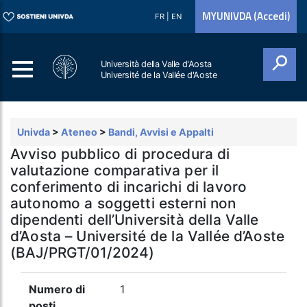
MYUNIVDA (Accedi)
FR
|
EN
Università della Valle d'Aosta
Université de la Vallée d'Aoste
Cerca
Univda
>
Ateneo
>
Bandi, Avvisi e Appalti
Avviso pubblico di procedura di
valutazione comparativa per il
conferimento di incarichi di lavoro
autonomo a soggetti esterni non
dipendenti dell’Università della Valle
d’Aosta – Université de la Vallée d’Aoste
(BAJ/PRGT/01/2024)
Numero di
1
posti