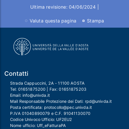
Ultima revisione: 04/06/2024 |
Valuta questa pagina
Stampa
Contatti
Strada Cappuccini, 2A - 11100 AOSTA
Tel:
01651875200
| Fax:
01651875203
Email:
info@univda.it
Mail Responsabile Protezione dei Dati:
rpd@univda.it
Posta certificata:
protocollo@pec.univda.it
P.IVA 01040890079 e C.F. 91041130070
Codice Univoco Ufficio: UF2EU2
Nome ufficio: Uff_eFatturaPA