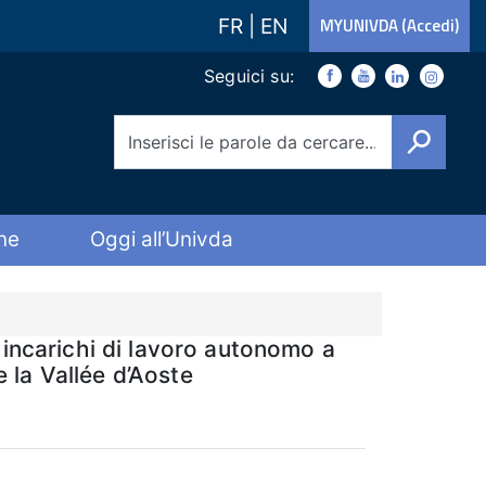
FR
|
EN
MYUNIVDA (Accedi)
Link social
Seguici su:
Facebook
Youtube
Youtube
Instagra
Cerca
ne
Oggi all’Univda
 incarichi di lavoro autonomo a
e la Vallée d’Aoste