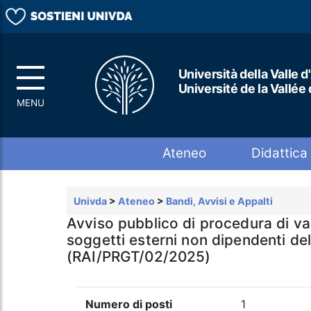
Università della Valle d
Université de la Vallée
Top menu
Ateneo
Didattica
Univda
>
Ateneo
>
Bandi, Avvisi e Appalti
Avviso pubblico di procedura di va
soggetti esterni non dipendenti dell
(RAI/PRGT/02/2025)
Numero di posti
1