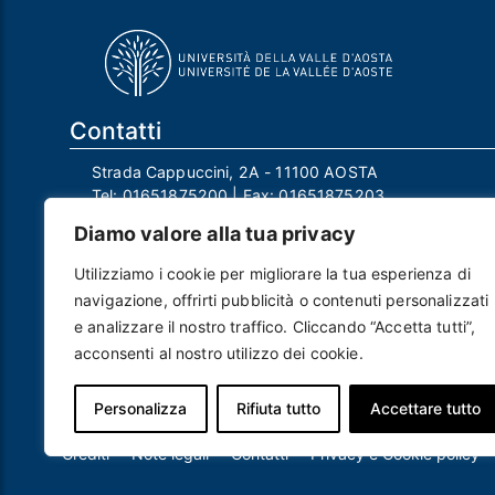
Contatti
Strada Cappuccini, 2A - 11100 AOSTA
Tel:
01651875200
| Fax:
01651875203
Email:
info@univda.it
Diamo valore alla tua privacy
Mail Responsabile Protezione dei Dati:
rpd@univda.it
Utilizziamo i cookie per migliorare la tua esperienza di
Posta certificata:
protocollo@pec.univda.it
navigazione, offrirti pubblicità o contenuti personalizzati
P.IVA 01040890079 e C.F. 91041130070
e analizzare il nostro traffico. Cliccando “Accetta tutti”,
Codice Univoco Ufficio: UF2EU2
acconsenti al nostro utilizzo dei cookie.
Nome ufficio: Uff_eFatturaPA
Codice IPA: uvdau_ao
Personalizza
Rifiuta tutto
Accettare tutto
Piè di pagina
Crediti
Note legali
Contatti
Privacy e Cookie policy