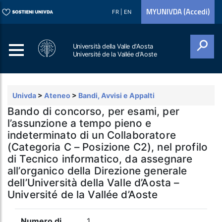
MYUNIVDA (Accedi)
FR
|
EN
Università della Valle d'Aosta
Université de la Vallée d'Aoste
Cerca
Univda
>
Ateneo
>
Bandi, Avvisi e Appalti
Bando di concorso, per esami, per
l’assunzione a tempo pieno e
indeterminato di un Collaboratore
(Categoria C – Posizione C2), nel profilo
di Tecnico informatico, da assegnare
all’organico della Direzione generale
dell’Università della Valle d’Aosta –
Université de la Vallée d’Aoste
Numero di
1