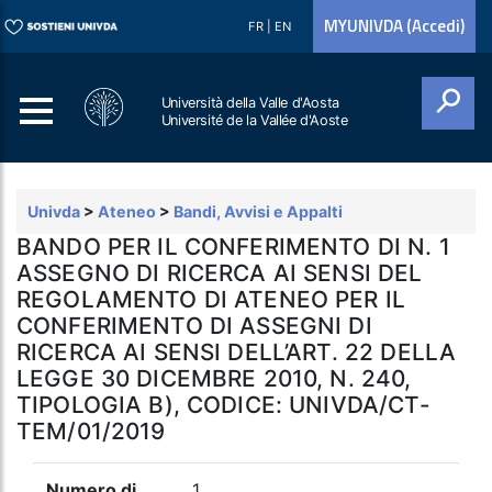
MYUNIVDA (Accedi)
FR
|
EN
Università della Valle d'Aosta
Université de la Vallée d'Aoste
Cerca
Univda
>
Ateneo
>
Bandi, Avvisi e Appalti
BANDO PER IL CONFERIMENTO DI N. 1
ASSEGNO DI RICERCA AI SENSI DEL
REGOLAMENTO DI ATENEO PER IL
CONFERIMENTO DI ASSEGNI DI
RICERCA AI SENSI DELL’ART. 22 DELLA
LEGGE 30 DICEMBRE 2010, N. 240,
TIPOLOGIA B), CODICE: UNIVDA/CT-
TEM/01/2019
Numero di
1