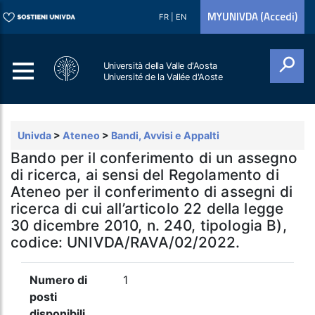
MYUNIVDA (Accedi)
FR
|
EN
Università della Valle d'Aosta
Université de la Vallée d'Aoste
Cerca
Univda
>
Ateneo
>
Bandi, Avvisi e Appalti
Bando per il conferimento di un assegno
di ricerca, ai sensi del Regolamento di
Ateneo per il conferimento di assegni di
ricerca di cui all’articolo 22 della legge
30 dicembre 2010, n. 240, tipologia B),
codice: UNIVDA/RAVA/02/2022.
Numero di
1
posti
disponibili