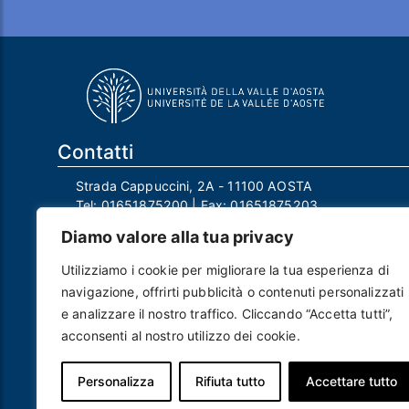
Contatti
Strada Cappuccini, 2A - 11100 AOSTA
Tel:
01651875200
| Fax:
01651875203
Email:
info@univda.it
Diamo valore alla tua privacy
Mail Responsabile Protezione dei Dati:
rpd@univda.it
Utilizziamo i cookie per migliorare la tua esperienza di
Posta certificata:
protocollo@pec.univda.it
navigazione, offrirti pubblicità o contenuti personalizzati
P.IVA 01040890079 e C.F. 91041130070
e analizzare il nostro traffico. Cliccando “Accetta tutti”,
Codice Univoco Ufficio: UF2EU2
acconsenti al nostro utilizzo dei cookie.
Nome ufficio: Uff_eFatturaPA
Codice IPA: uvdau_ao
Personalizza
Rifiuta tutto
Accettare tutto