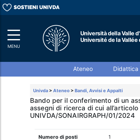
Università della Valle d
Université de la Vallée
Top menu
Ateneo
Didattica
Univda
>
Ateneo
>
Bandi, Avvisi e Appalti
Bando per il conferimento di un ass
assegni di ricerca di cui all’artico
UNIVDA/SONAIRGRAPH/01/2024
Numero di posti
1