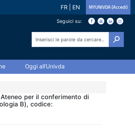
FR
|
EN
MYUNIVDA (Accedi)
Link social
Seguici su:
Facebook
Youtube
Youtube
Instagra
Cerca
ne
Oggi all’Univda
 Ateneo per il conferimento di
pologia B), codice: