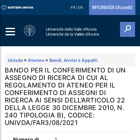
MYUNIVDA (Accedi)
FR
|
EN
Università della Valle d'Aosta
Université de la Vallée d'Aoste
Cerca
Univda
>
Ateneo
>
Bandi, Avvisi e Appalti
BANDO PER IL CONFERIMENTO DI UN
ASSEGNO DI RICERCA DI CUI AL
REGOLAMENTO DI ATENEO PER IL
CONFERIMENTO DI ASSEGNI DI
RICERCA AI SENSI DELL’ARTICOLO 22
DELLA LEGGE 30 DICEMBRE 2010, N.
240 TIPOLOGIA B), CODICE:
UNIVDA/FAR3/08/2021
Numero di
1