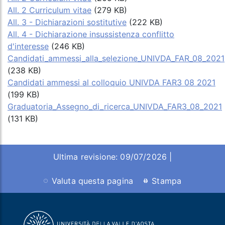
All. 2 Curriculum vitae
(279 KB)
All. 3 - Dichiarazioni sostitutive
(222 KB)
All. 4 - Dichiarazione insussistenza conflitto
d'interesse
(246 KB)
Candidati_ammessi_alla_selezione_UNIVDA_FAR_08_2021
(238 KB)
Candidati ammessi al colloquio UNIVDA FAR3 08 2021
(199 KB)
Graduatoria_Assegno_di_ricerca_UNIVDA_FAR3_08_2021
(131 KB)
Ultima revisione: 09/07/2026 |
Valuta questa pagina
Stampa