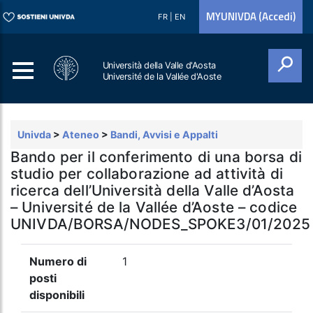
MYUNIVDA (Accedi)
FR
|
EN
Università della Valle d'Aosta
Université de la Vallée d'Aoste
Cerca
Univda
>
Ateneo
>
Bandi, Avvisi e Appalti
Bando per il conferimento di una borsa di
studio per collaborazione ad attività di
ricerca dell’Università della Valle d’Aosta
– Université de la Vallée d’Aoste – codice
UNIVDA/BORSA/NODES_SPOKE3/01/2025
Numero di
1
posti
disponibili