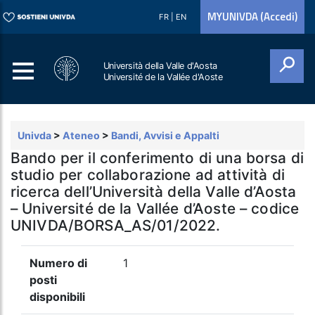
MYUNIVDA (Accedi)
FR
|
EN
Università della Valle d'Aosta
Université de la Vallée d'Aoste
Cerca
Univda
>
Ateneo
>
Bandi, Avvisi e Appalti
Bando per il conferimento di una borsa di
studio per collaborazione ad attività di
ricerca dell’Università della Valle d’Aosta
– Université de la Vallée d’Aoste – codice
UNIVDA/BORSA_AS/01/2022.
Numero di
1
posti
disponibili