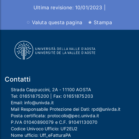
Ultima revisione: 10/01/2023 |
Valuta questa pagina
Stampa
Contatti
Strada Cappuccini, 2A - 11100 AOSTA
Tel:
01651875200
| Fax:
01651875203
Email:
info@univda.it
Mail Responsabile Protezione dei Dati:
rpd@univda.it
Posta certificata:
protocollo@pec.univda.it
P.IVA 01040890079 e C.F. 91041130070
Codice Univoco Ufficio: UF2EU2
Nome ufficio: Uff_eFatturaPA