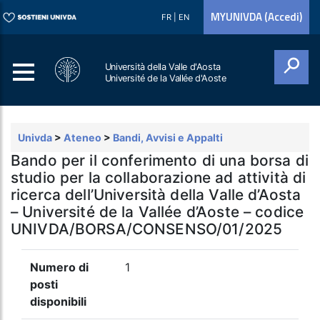
MYUNIVDA (Accedi)
FR
|
EN
Università della Valle d'Aosta
Université de la Vallée d'Aoste
Cerca
Univda
>
Ateneo
>
Bandi, Avvisi e Appalti
Bando per il conferimento di una borsa di
studio per la collaborazione ad attività di
ricerca dell’Università della Valle d’Aosta
– Université de la Vallée d’Aoste – codice
UNIVDA/BORSA/CONSENSO/01/2025
Numero di
1
posti
disponibili