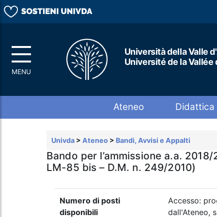
Università della Valle d
Université de la Vallée
Top menu
Ateneo
Didattica
Univda
>
Ateneo
>
Bandi, Avvisi e Appalti
Bando per l’ammissione a.a. 2018/2
LM-85 bis – D.M. n. 249/2010)
Numero di posti
Accesso: prog
disponibili
dall'Ateneo, 