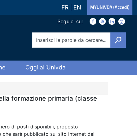
FR
|
EN
MYUNIVDA (Accedi)
Link social
Seguici su:
Facebook
Youtube
Youtube
Instagra
Cerca
ne
Oggi all’Univda
ella formazione primaria (classe
ero di posti disponibili, proposto
che sarà pubblicato sul sito internet del