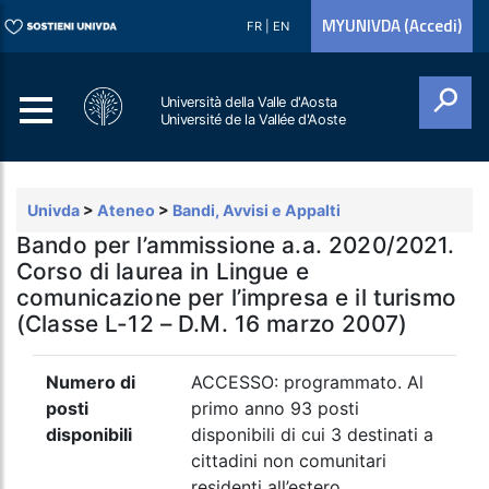
MYUNIVDA (Accedi)
FR
|
EN
Università della Valle d'Aosta
Université de la Vallée d'Aoste
Cerca
Univda
>
Ateneo
>
Bandi, Avvisi e Appalti
Bando per l’ammissione a.a. 2020/2021.
Corso di laurea in Lingue e
comunicazione per l’impresa e il turismo
(Classe L-12 – D.M. 16 marzo 2007)
Numero di
ACCESSO: programmato. Al
posti
primo anno 93 posti
disponibili
disponibili di cui 3 destinati a
cittadini non comunitari
residenti all’estero