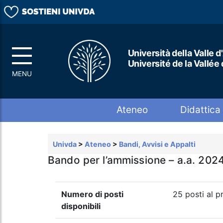
Università della Valle d
Université de la Vallée
Top menu
Ateneo
Didattica
Univda
>
Ateneo
>
Bandi, Avvisi e Appalti
Bando per l’ammissione – a.a. 2024
Numero di posti
25 posti al 
disponibili