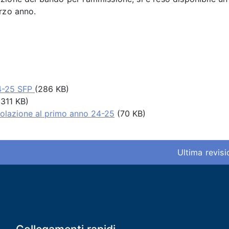
erzo anno.
24-25 SFP
(286 KB)
311 KB)
icolazione al primo anno 24-25
(70 KB)
Ultima revis