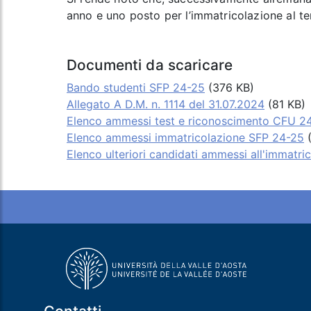
anno e uno posto per l’immatricolazione al t
Documenti da scaricare
Bando studenti SFP 24-25
(376 KB)
Allegato A D.M. n. 1114 del 31.07.2024
(81 KB)
Elenco ammessi test e riconoscimento CFU 
Elenco ammessi immatricolazione SFP 24-25
(
Elenco ulteriori candidati ammessi all'immatr