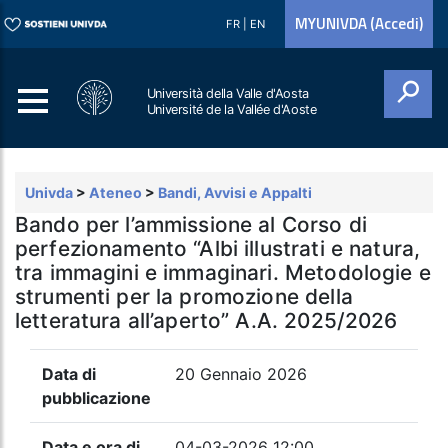
MYUNIVDA (Accedi)
FR
|
EN
Università della Valle d'Aosta
Université de la Vallée d'Aoste
Cerca
Univda
>
Ateneo
>
Bandi, Avvisi e Appalti
Bando per l’ammissione al Corso di
perfezionamento “Albi illustrati e natura,
tra immagini e immaginari. Metodologie e
strumenti per la promozione della
letteratura all’aperto” A.A. 2025/2026
Data di
20 Gennaio 2026
pubblicazione
Data e ora di
04-03-2026 12:00