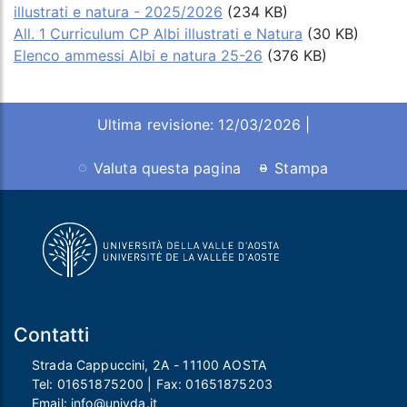
illustrati e natura - 2025/2026
(234 KB)
All. 1 Curriculum CP Albi illustrati e Natura
(30 KB)
Elenco ammessi Albi e natura 25-26
(376 KB)
Ultima revisione: 12/03/2026 |
Valuta questa pagina
Stampa
Contatti
Strada Cappuccini, 2A - 11100 AOSTA
Tel:
01651875200
| Fax:
01651875203
Email:
info@univda.it