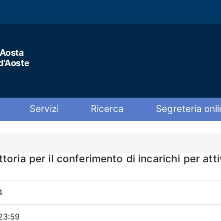
'Aosta
 d'Aoste
Servizi
Ricerca
Segreteria onli
oria per il conferimento di incarichi per atti
4
23:59