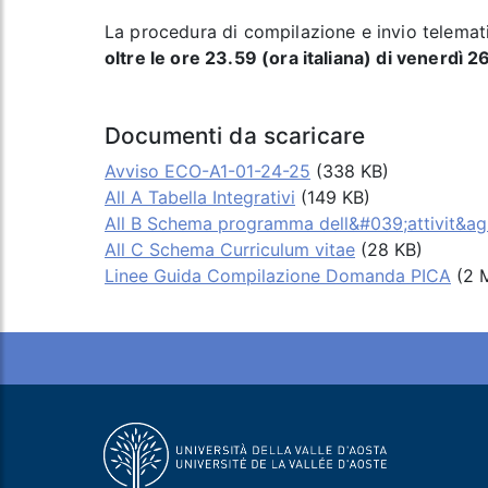
La procedura di compilazione e invio telema
oltre le ore 23.59 (ora italiana) di venerdì 2
Documenti da scaricare
Avviso ECO-A1-01-24-25
(338 KB)
All A Tabella Integrativi
(149 KB)
All B Schema programma dell&#039;attivit&agr
All C Schema Curriculum vitae
(28 KB)
Linee Guida Compilazione Domanda PICA
(2 