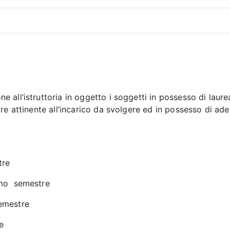
all’istruttoria in oggetto i soggetti in possesso di laurea
e attinente all’incarico da svolgere ed in possesso di adegu
tre
imo semestre
emestre
e