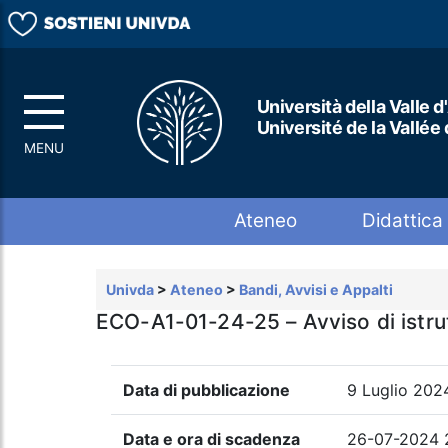
Università della Valle d
Université de la Vallée
Top menu
Ateneo
Didattica
Univda
>
Ateneo
>
Bandi, Avvisi e Appalti
ECO-A1-01-24-25 – Avviso di istrutt
Data di pubblicazione
9 Luglio 202
Data e ora di scadenza
26-07-2024 