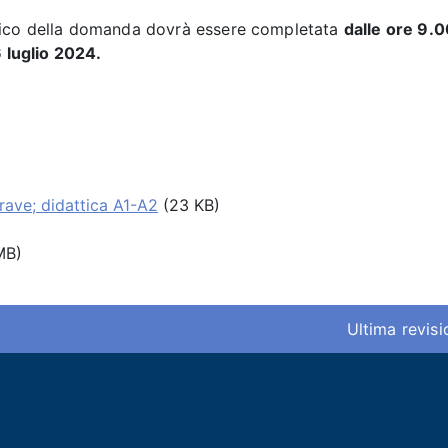
tico della domanda dovrà essere completata
dalle ore 9.0
6 luglio 2024.
ave; didattica A1-A2
(23 KB)
MB)
Ultima revis