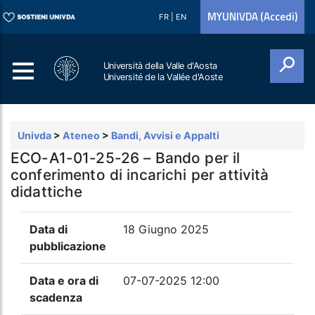
MYUNIVDA (Accedi)
FR
|
EN
Università della Valle d'Aosta
Université de la Vallée d'Aoste
Cerca
Univda
>
Ateneo
>
Bandi, Avvisi e Appalti
ECO-A1-01-25-26 – Bando per il
conferimento di incarichi per attività
didattiche
Data di
18 Giugno 2025
pubblicazione
Data e ora di
07-07-2025 12:00
scadenza