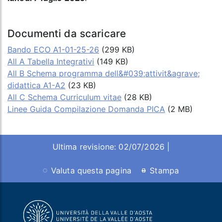
Documenti da scaricare
Bando ECO A1-01-25-26
(299 KB)
All A Tabella Integrativi
(149 KB)
All B Schema programma dell&#039;attivit&agrave;
didattica A1-A2
(23 KB)
All C Schema Curriculum vitae
(28 KB)
Linee Guida Compilazione Domanda PICA
(2 MB)
Ultima revisione: 02/07/2026 |
Valuta questa pagina
Stampa