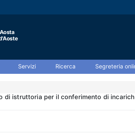
'Aosta
 d'Aoste
Servizi
Ricerca
Segreteria onli
istruttoria per il conferimento di incarichi 