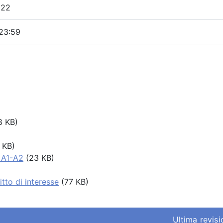
022
23:59
 KB)
 KB)
a A1-A2
(23 KB)
tto di interesse
(77 KB)
Ultima revis