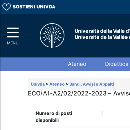
Università della Valle d
Université de la Vallée
Top menu
Ateneo
Didattica
Univda
>
Ateneo
>
Bandi, Avvisi e Appalti
ECO/A1-A2/02/2022-2023 – Avviso di 
Numero di posti
1
disponibili