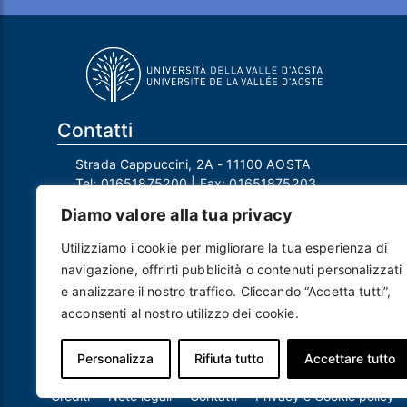
Contatti
Strada Cappuccini, 2A - 11100 AOSTA
Tel:
01651875200
| Fax:
01651875203
Email:
info@univda.it
Diamo valore alla tua privacy
Mail Responsabile Protezione dei Dati:
rpd@univda.it
Utilizziamo i cookie per migliorare la tua esperienza di
Posta certificata:
protocollo@pec.univda.it
navigazione, offrirti pubblicità o contenuti personalizzati
P.IVA 01040890079 e C.F. 91041130070
e analizzare il nostro traffico. Cliccando “Accetta tutti”,
Codice Univoco Ufficio: UF2EU2
acconsenti al nostro utilizzo dei cookie.
Nome ufficio: Uff_eFatturaPA
Codice IPA: uvdau_ao
Personalizza
Rifiuta tutto
Accettare tutto
Piè di pagina
Crediti
Note legali
Contatti
Privacy e Cookie policy