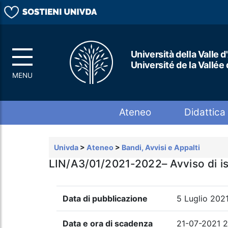
Università della Valle d
Université de la Vallée
Top menu
Ateneo
Didattica
Univda
>
Ateneo
>
Bandi, Avvisi e Appalti
LIN/A3/01/2021-2022– Avviso di istr
Data di pubblicazione
5 Luglio 202
Data e ora di scadenza
21-07-2021 