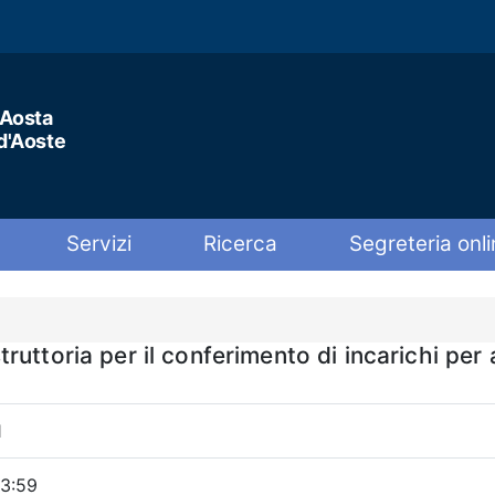
'Aosta
 d'Aoste
Servizi
Ricerca
Segreteria onli
uttoria per il conferimento di incarichi per a
1
23:59