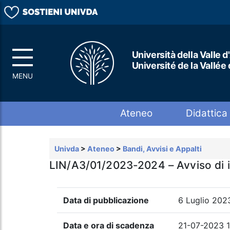
Università della Valle d
Université de la Vallée
Top menu
Ateneo
Didattica
Univda
>
Ateneo
>
Bandi, Avvisi e Appalti
LIN/A3/01/2023-2024 – Avviso di ist
Data di pubblicazione
6 Luglio 202
Data e ora di scadenza
21-07-2023 