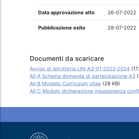
Data approvazione atto
26-07-2022
Pubblicazione esito
28-07-2022
Documenti da scaricare
Avviso di istruttoria LIN-A3-01-2023-2024
(17
All A Schema domanda di partecipazione A3
(
All B Modello Curriculum vitae
(28 KB)
All C Modulo dichiarazione insussistenza confli