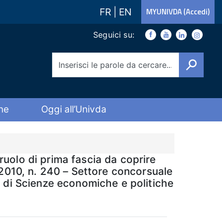
FR
|
EN
MYUNIVDA (Accedi)
Link social
Seguici su:
Facebook
Youtube
Youtube
Instagra
Cerca
ne
Oggi all’Univda
 ruolo di prima fascia da coprire
2010, n. 240 – Settore concorsuale
to di Scienze economiche e politiche