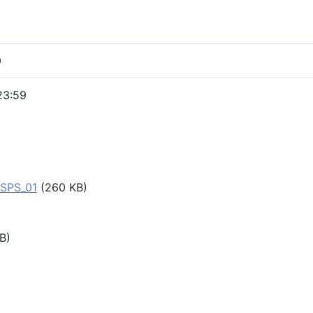
9
23:59
 SPS_01
(260 KB)
B)