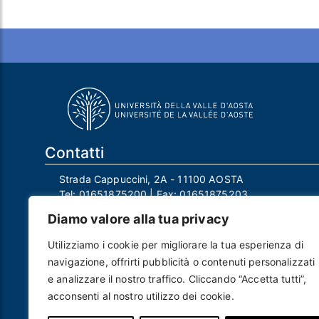
Contatti
Strada Cappuccini, 2A - 11100 AOSTA
Tel:
01651875200
| Fax:
01651875203
Email:
info@univda.it
Diamo valore alla tua privacy
Mail Responsabile Protezione dei Dati:
rpd@univda.it
Utilizziamo i cookie per migliorare la tua esperienza di
Posta certificata:
protocollo@pec.univda.it
navigazione, offrirti pubblicità o contenuti personalizzati
P.IVA 01040890079 e C.F. 91041130070
e analizzare il nostro traffico. Cliccando “Accetta tutti”,
Codice Univoco Ufficio: UF2EU2
acconsenti al nostro utilizzo dei cookie.
Nome ufficio: Uff_eFatturaPA
Codice IPA: uvdau_ao